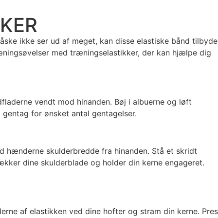
KKER
åske ikke ser ud af meget, kan disse elastiske bånd tilbyde
æningsøvelser med træningselastikker, der kan hjælpe dig
fladerne vendt mod hinanden. Bøj i albuerne og løft
 gentag for ønsket antal gentagelser.
d hænderne skulderbredde fra hinanden. Stå et skridt
ækker dine skulderblade og holder din kerne engageret.
rne af elastikken ved dine hofter og stram din kerne. Pres