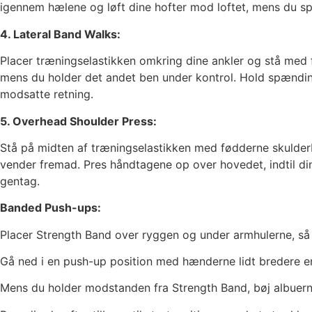
igennem hælene og løft dine hofter mod loftet, mens du spæ
4. Lateral Band Walks:
Placer træningselastikken omkring dine ankler og stå med 
mens du holder det andet ben under kontrol. Hold spændinge
modsatte retning.
5. Overhead Shoulder Press:
Stå på midten af træningselastikken med fødderne skulderbr
vender fremad. Pres håndtagene op over hovedet, indtil dine
gentag.
Banded Push-ups:
Placer Strength Band over ryggen og under armhulerne, så d
Gå ned i en push-up position med hænderne lidt bredere end
Mens du holder modstanden fra Strength Band, bøj albuerne 