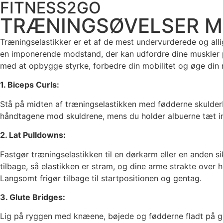
FITNESS2GO
Videre
til
TRÆNINGSØVELSER M
indhold
Træningselastikker er et af de mest undervurderede og alli
en imponerende modstand, der kan udfordre dine muskler på
med at opbygge styrke, forbedre din mobilitet og øge din
1. Biceps Curls:
Stå på midten af ​​træningselastikken med fødderne skulde
håndtagene mod skuldrene, mens du holder albuerne tæt ind
2. Lat Pulldowns:
Fastgør træningselastikken til en dørkarm eller en anden 
tilbage, så elastikken er stram, og dine arme strakte ove
Langsomt frigør tilbage til startpositionen og gentag.
3. Glute Bridges:
Lig på ryggen med knæene, bøjede og fødderne fladt på gul