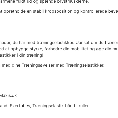
ke armene fuldt ud og spænde brystmusklerne.
t opretholde en stabil kropsposition og kontrollerede bev
heder, du har med træningselastikker. Uanset om du træner
med at opbygge styrke, forbedre din mobilitet og øge din m
stikker i din træning!
 med dine Træningsøvelser med Træningselastikker.
 Maxis.dk
nd, Exertubes, Træningselastik bånd i ruller.