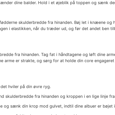
nder dine balder. Hold i et øjeblik på toppen og sænk dere
fødderne skulderbredde fra hinanden. Bøj let i knæene og h
n i elastikken, når du træder ud, og før det andet ben til
edde fra hinanden. Tag fat i håndtagene og løft dine arme,
 arme er strakte, og sørg for at holde din core engageret f
et hviler på din øvre ryg.
 skulderbredde fra hinanden og kroppen i en lige linje fra 
og sænk din krop mod gulvet, indtil dine albuer er bøjet i 