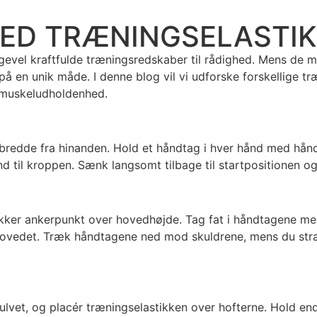
ED TRÆNINGSELASTI
gevel kraftfulde træningsredskaber til rådighed. Mens de m
 en unik måde. I denne blog vil vi udforske forskellige tr
 muskeludholdenhed.
rbredde fra hinanden. Hold et håndtag i hver hånd med hånd
 til kroppen. Sænk langsomt tilbage til startpositionen og
sikker ankerpunkt over hovedhøjde. Tag fat i håndtagene me
r hovedet. Træk håndtagene ned mod skuldrene, mens du str
vet, og placér træningselastikken over hofterne. Hold ende