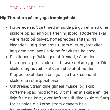
TRÆNINGSBOLDE
Hip Thrusters på en yoga træningsbold:
Forberedelse: Start med at sidde på gulvet med dine
skuldre op ad en yoga træningsbold. Fødderne skal
være fladt på gulvet, hoftebreddes afstand fra
hinanden. Læg dine arme tværs over brystet eller
læg dem ned langs siderne for ekstra balance.
Positionering: Rul langsomt fremad, så bolden
bevæger sig fra skuldrene til øvre del af ryggen. Dine
skuldre og hoved skal være støttet af bolden.
Kroppen skal danne en lige linje fra knæene til
skuldrene i startpositionen.
Udførelse: Stram dine gluteal muskel og skub
hofterne opad mod loftet. Dit mål er at skabe en lige
linje fra dine knæ, over hofterne til dine skuldre. Sørg
for at holde din kerne stram gennem hele
bevægelsen for at understøtte din rygsøjle.