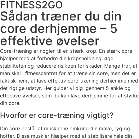
FITNESS2GO
Videre
til
Sådan træner du din
indhold
core derhjemme – 5
effektive øvelser
Core-træning er nøglen til en stærk krop. En stærk core
hjælper med at forbedre din kropsholdning, øge
stabiliteten og reducere risikoen for skader. Mange tror, at
man skal i fitnesscentret for at træne sin core, men det er
faktisk nemt at lave effektiv core-træning derhjemme med
det rigtige udstyr. Her guider vi dig igennem 5 enkle og
effektive øvelser, som du kan lave derhjemme for at styrke
din core.
Hvorfor er core-træning vigtigt?
Din core består af musklerne omkring din mave, ryg og
hofter. Disse muskler hjælper med at stabilisere hele din