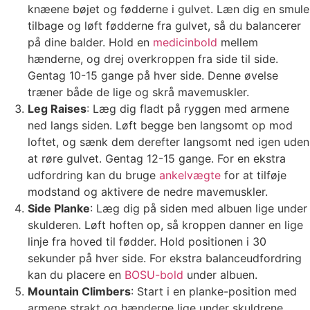
knæene bøjet og fødderne i gulvet. Læn dig en smule
tilbage og løft fødderne fra gulvet, så du balancerer
på dine balder. Hold en
medicinbold
mellem
hænderne, og drej overkroppen fra side til side.
Gentag 10-15 gange på hver side. Denne øvelse
træner både de lige og skrå mavemuskler.
Leg Raises
: Læg dig fladt på ryggen med armene
ned langs siden. Løft begge ben langsomt op mod
loftet, og sænk dem derefter langsomt ned igen uden
at røre gulvet. Gentag 12-15 gange. For en ekstra
udfordring kan du bruge
ankelvægte
for at tilføje
modstand og aktivere de nedre mavemuskler.
Side Planke
: Læg dig på siden med albuen lige under
skulderen. Løft hoften op, så kroppen danner en lige
linje fra hoved til fødder. Hold positionen i 30
sekunder på hver side. For ekstra balanceudfordring
kan du placere en
BOSU-bold
under albuen.
Mountain Climbers
: Start i en planke-position med
armene strakt og hænderne lige under skuldrene.