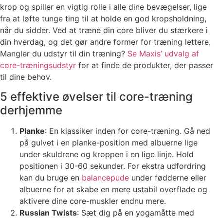
krop og spiller en vigtig rolle i alle dine bevægelser, lige
fra at løfte tunge ting til at holde en god kropsholdning,
når du sidder. Ved at træne din core bliver du stærkere i
din hverdag, og det gør andre former for træning lettere.
Mangler du udstyr til din træning?
Se Maxis’ udvalg af
core-træningsudstyr
for at finde de produkter, der passer
til dine behov.
5 effektive øvelser til core-træning
derhjemme
Planke
: En klassiker inden for core-træning. Gå ned
på gulvet i en planke-position med albuerne lige
under skuldrene og kroppen i en lige linje. Hold
positionen i 30-60 sekunder. For ekstra udfordring
kan du bruge en
balancepude
under fødderne eller
albuerne for at skabe en mere ustabil overflade og
aktivere dine core-muskler endnu mere.
Russian Twists
: Sæt dig på en
yogamåtte
med